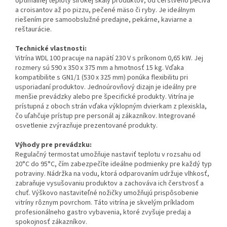
optimálnej teploty širokej škály produktov, od čerstvého pečiva
a croisantov až po pizzu, pečené mäso či ryby. Je ideálnym
riešením pre samoobslužné predajne, pekárne, kaviarne a
reštaurácie.
Technické vlastnosti:
Vitrína WDL 100 pracuje na napätí 230 V s príkonom 0,65 kW. Jej
rozmery sú 590 x 350 x 375 mm a hmotnosť 15 kg. Vďaka
kompatibilite s GN1/1 (530 x 325 mm) ponúka flexibilitu pri
usporiadaní produktov. Jednoúrovňový dizajn je ideálny pre
menšie prevádzky alebo pre špecifické produkty. Vitrína je
prístupná z oboch strán vďaka výklopným dvierkam z plexiskla,
čo uľahčuje prístup pre personál aj zákazníkov. Integrované
osvetlenie zvýrazňuje prezentované produkty.
Výhody pre prevádzku:
Regulačný termostat umožňuje nastaviť teplotu v rozsahu od
20°C do 95°C, čím zabezpečíte ideálne podmienky pre každý typ
potraviny. Nádržka na vodu, ktorá odparovaním udržuje vlhkosť,
zabraňuje vysušovaniu produktov a zachováva ich čerstvosť a
chuť. Výškovo nastaviteľné nožičky umožňujú prispôsobenie
vitríny rôznym povrchom. Táto vitrína je skvelým príkladom
profesionálneho gastro vybavenia, ktoré zvyšuje predaj a
spokojnosť zákazníkov.