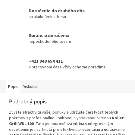
Doručenie do druhého dňa
na akúkoľvek adresu
Garancia doručenia
nepoškodeného tovaru
+421 948 654 411
V pracovnom čase vždy ochotne poradíme
Popis
Diskusia
Podrobný popis
Zvýšte atraktivitu vašej ponuky a udržujte čerstvosť teplých
pokrmov s profesionálnou pultovou vyhrievanou vitrínou
Roller
Grill WDL 100
. Táto jednoúrovňová vitrína s integrovaným
osvetlením je navrhnutá pre efektívnu prezentáciu a udržiavanie