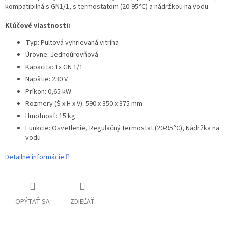
kompatibilná s GN1/1, s termostatom (20-95°C) a nádržkou na vodu.
Kľúčové vlastnosti:
Typ: Pultová vyhrievaná vitrína
Úrovne: Jednoúrovňová
Kapacita: 1x GN 1/1
Napätie: 230 V
Príkon: 0,65 kW
Rozmery (Š x H x V): 590 x 350 x 375 mm
Hmotnosť: 15 kg
Funkcie: Osvetlenie, Regulačný termostat (20-95°C), Nádržka na
vodu
Detailné informácie
OPÝTAŤ SA
ZDIEĽAŤ