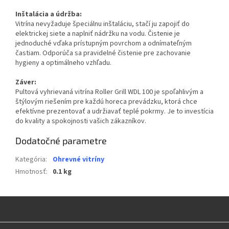
Inštalácia a údržba:
Vitrína nevyžaduje špeciálnu inštaláciu, stačí ju zapojiť do
elektrickej siete a naplniť nádržku na vodu. Čistenie je
jednoduché vďaka prístupným povrchom a odnímateľným
častiam. Odporúča sa pravidelné čistenie pre zachovanie
hygieny a optimálneho vzhľadu.
Záver:
Pultová vyhrievaná vitrína Roller Grill WDL 100 je spoľahlivým a
štýlovým riešením pre každú horeca prevádzku, ktorá chce
efektívne prezentovať a udržiavať teplé pokrmy. Je to investícia
do kvality a spokojnosti vašich zákazníkov.
Dodatočné parametre
Kategória
:
Ohrevné vitríny
Hmotnosť
:
0.1 kg
Z