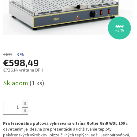
€617
–3 %
€617
–3 %
€598,49
€736,14 vrátane DPH
Jednotková
Skladom
(1 ks)
cena:
Profesionálna pultová vyhrievaná vitrína Roller Grill WDL 100
s
osvetlením je ideálna pre prezentáciu a udržiavanie teploty
pekárenských výrobkov, pizze či iných teplých jedál. Jednoúrovňová,