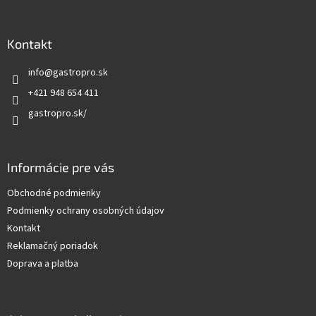
á
p
ä
Kontakt
t
info
@
gastropro.sk
i
e
+421 948 654 411
gastropro.sk/
Informácie pre vás
Obchodné podmienky
Podmienky ochrany osobných údajov
Kontakt
Reklamačný poriadok
Doprava a platba