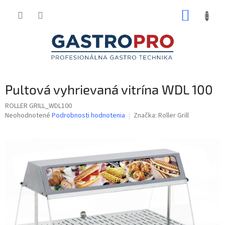
Prejsť
NÁKUP
na
obsah
KOŠÍK
Pultová vyhrievaná vitrína WDL 100
ROLLER GRILL_WDL100
Priemerné
Neohodnotené
Podrobnosti hodnotenia
Značka:
Roller Grill
hodnotenie
produktu
je
0,0
z
5
hviezdičiek.