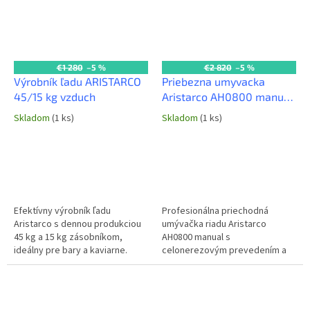
€1 280
–5 %
€2 820
–5 %
Výrobník ľadu ARISTARCO
Priebezna umyvacka
45/15 kg vzduch
Aristarco AH0800 manual
(kópia)
Skladom
(1 ks)
Skladom
(1 ks)
Efektívny výrobník ľadu
Profesionálna priechodná
Aristarco s dennou produkciou
umývačka riadu Aristarco
45 kg a 15 kg zásobníkom,
AH0800 manual s
ideálny pre bary a kaviarne.
celonerezovým prevedením a
Vzduchom chladený motor
nerezovými umývacími a
zaisťuje spoľahlivý chod v
oplachovými ramenami je
každej komerčnej...
ideálnym riešením pre rýchle a...