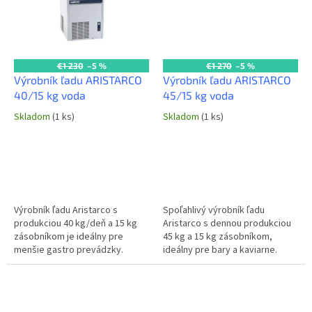
€1 230
–5 %
€1 270
–5 %
Výrobník ľadu ARISTARCO
Výrobník ľadu ARISTARCO
40/15 kg voda
45/15 kg voda
Skladom
(1 ks)
Skladom
(1 ks)
Výrobník ľadu Aristarco s
Spoľahlivý výrobník ľadu
produkciou 40 kg/deň a 15 kg
Aristarco s dennou produkciou
zásobníkom je ideálny pre
45 kg a 15 kg zásobníkom,
menšie gastro prevádzky.
ideálny pre bary a kaviarne.
Vodou chladený motor zaisťuje
Vodou chladený motor zaisťuje
spoľahlivý chod. Produkcia: 40...
vysoký výkon a dlhú životnosť
v...