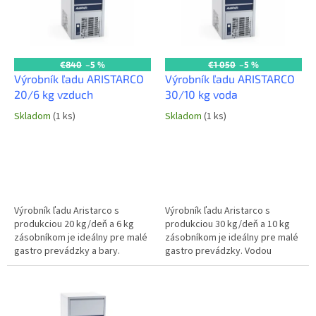
i
p
s
r
p
o
r
d
o
u
€840
–5 %
€1 050
–5 %
d
k
Výrobník ľadu ARISTARCO
Výrobník ľadu ARISTARCO
u
t
20/6 kg vzduch
30/10 kg voda
k
o
Skladom
(1 ks)
Skladom
(1 ks)
t
v
o
v
Výrobník ľadu Aristarco s
Výrobník ľadu Aristarco s
produkciou 20 kg/deň a 6 kg
produkciou 30 kg/deň a 10 kg
zásobníkom je ideálny pre malé
zásobníkom je ideálny pre malé
gastro prevádzky a bary.
gastro prevádzky. Vodou
Vzduchom chladený motor
chladený motor zaisťuje
zaisťuje spoľahlivý chod.
spoľahlivý chod. Produkcia: 30...
Produkcia: 20...