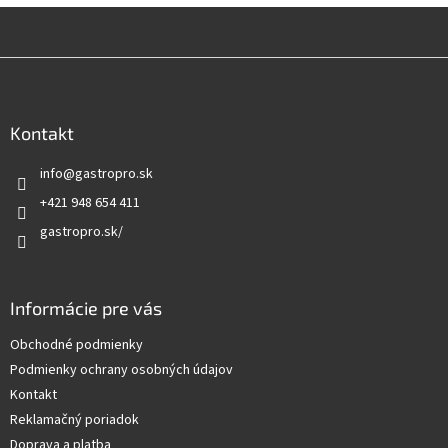
l
á
d
Z
a
á
c
i
p
e
ä
Kontakt
p
t
r
info
@
gastropro.sk
i
v
e
+421 948 654 411
k
y
gastropro.sk/
v
ý
p
i
Informácie pre vás
s
u
Obchodné podmienky
Podmienky ochrany osobných údajov
Kontakt
Reklamačný poriadok
Doprava a platba