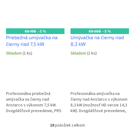
€6 190
–5 %
€9 500
–5 %
Priebežná umývačka na
Umývačka na čierny riad
čierny riad 7,5 kW
8,3 kW
Skladom
(1 ks)
Skladom
(1 ks)
Profesionálna priebežná
Profesionálna umývačka na
umývačka na čierny riad
čierny riad Aristarco s výkonom
Aristarco s výkonom 7,5 kW.
8,3 kW (možnosť HD verzie 14,3
Dvojplášťové prevedenie, PRS
kW). Dvojplášťové prevedenie,
systém s pumpou a
PRS systém s pumpou a
atmosférickým bojlerom. Max.
atmosférickým bojlerom. Max.
10
položiek celkom
O
výška vsuvu 650 mm....
výška...
v