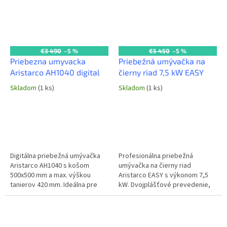
€3 490
–5 %
€5 450
–5 %
Priebezna umyvacka
Priebežná umývačka na
Aristarco AH1040 digital
čierny riad 7,5 kW EASY
Skladom
(1 ks)
Skladom
(1 ks)
Digitálna priebežná umývačka
Profesionálna priebežná
Aristarco AH1040 s košom
umývačka na čierny riad
500x500 mm a max. výškou
Aristarco EASY s výkonom 7,5
tanierov 420 mm. Ideálna pre
kW. Dvojplášťové prevedenie,
profesionálne kuchyne s
PRS systém s pumpou a
umývacím cyklom od 60 do 540
atmosférickým bojlerom. Max.
sekúnd. Rozmer...
výška vsuvu 650 mm....